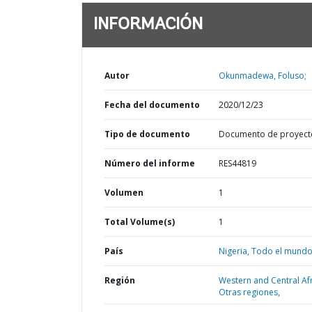
INFORMACIÓN
Autor
Okunmadewa, Foluso;
Fecha del documento
2020/12/23
Tipo de documento
Documento de proyect
Número del informe
RES44819
Volumen
1
Total Volume(s)
1
País
Nigeria,
Todo el mundo
Región
Western and Central Afr
Otras regiones,