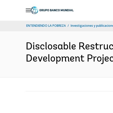
Skip
to
Main
ENTENDIENDO LA POBREZA
Investigaciones y publicacione
Navigation
Disclosable Restru
Development Projec