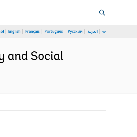
ñol
English
Français
Português
Русский
العربية
y and Social