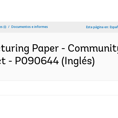
s (i)
Documentos e informes
Esta página en:
Espa
cturing Paper - Communit
t - P090644 (Inglés)