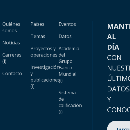
Quiénes
Países
Eventos
MANT
somos
AL
Temas
Datos
Noticias
DÍA
Proyectos y
Academia
Carreras
operaciones
del
CON
(i)
Grupo
NUEST
Investigación
Banco
Contacto
y
Mundial
ÚLTIM
publicaciones
(i)
(i)
DATOS
Sistema
Y
de
calificación
CONOC
(i)
Inscr