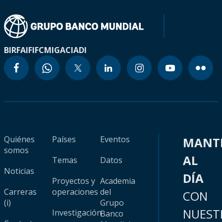
BIRF
AIF
IFC
MIGA
CIADI
Quiénes
Países
Eventos
MANT
somos
AL
Temas
Datos
Noticias
DÍA
Proyectos y
Academia
Carreras
operaciones
del
CON
(i)
Grupo
NUEST
Investigación
Banco