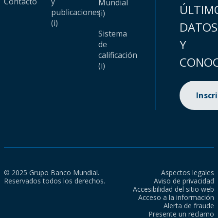
Contacto
y
Mundial
ÚLTIM
publicaciones
(i)
(i)
DATOS
Sistema
Y
de
calificación
CONOC
(i)
Inscr
© 2025 Grupo Banco Mundial.
Aspectos legales
Reservados todos los derechos.
Aviso de privacidad
Accesibilidad del sitio web
Acceso a la información
Alerta de fraude
Presente un reclamo