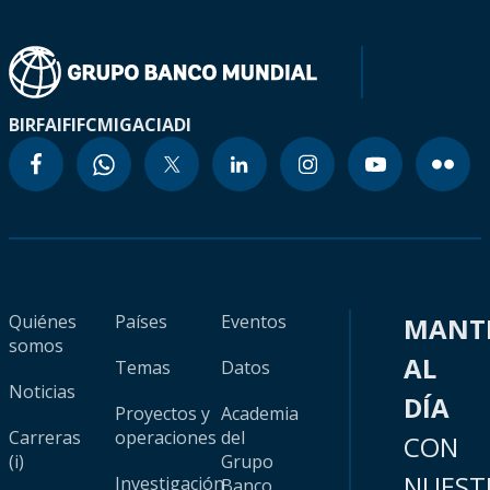
BIRF
AIF
IFC
MIGA
CIADI
Quiénes
Países
Eventos
MANT
somos
AL
Temas
Datos
Noticias
DÍA
Proyectos y
Academia
Carreras
operaciones
del
CON
(i)
Grupo
NUEST
Investigación
Banco