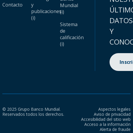
Contacto
y
Mundial
ÚLTIM
publicaciones
(i)
(i)
DATOS
Sistema
Y
de
calificación
CONOC
(i)
Inscr
© 2025 Grupo Banco Mundial.
Aspectos legales
Reservados todos los derechos.
Aviso de privacidad
Accesibilidad del sitio web
Acceso a la información
Alerta de fraude