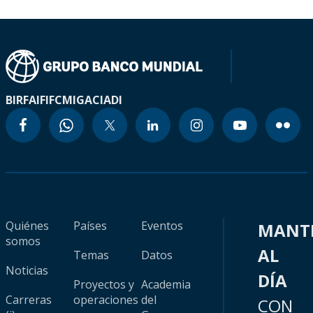
BIRF
AIF
IFC
MIGA
CIADI
Quiénes
Países
Eventos
MANT
somos
AL
Temas
Datos
Noticias
DÍA
Proyectos y
Academia
Carreras
operaciones
del
CON