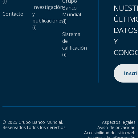
(i)
Grupo
NUEST
Investigación
Banco
Contacto
y
Mundial
ÚLTIM
publicaciones
(i)
(i)
DATOS
Sistema
Y
de
calificación
CONOC
(i)
Inscr
© 2025 Grupo Banco Mundial.
Aspectos legales
Reservados todos los derechos.
Aviso de privacidad
Accesibilidad del sitio web
Acceso a la información