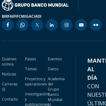
BIRF
AIF
IFC
MIGA
CIADI
Quiénes
Países
Eventos
MANT
somos
AL
Temas
Datos
Noticias
DÍA
Proyectos y
Academia
Carreras
operaciones
del
CON
(i)
Grupo
NUEST
Investigación
Banco
Contacto
y
Mundial
ÚLTIM
publicaciones
(i)