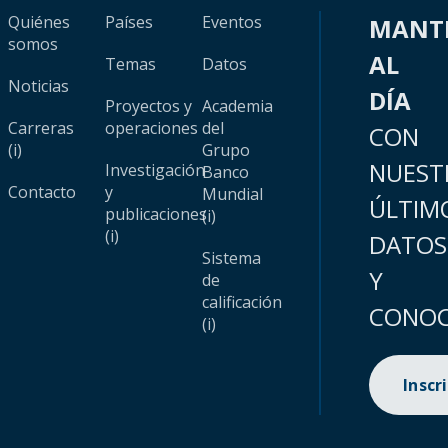
Quiénes
Países
Eventos
MANT
somos
AL
Temas
Datos
Noticias
DÍA
Proyectos y
Academia
Carreras
operaciones
del
CON
(i)
Grupo
NUEST
Investigación
Banco
Contacto
y
Mundial
ÚLTIM
publicaciones
(i)
(i)
DATOS
Sistema
Y
de
calificación
CONOC
(i)
Inscr