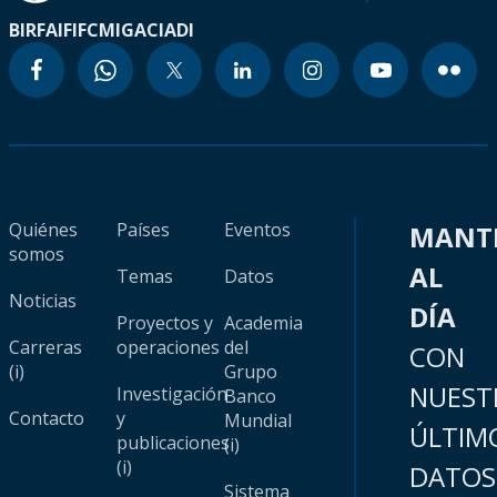
BIRF
AIF
IFC
MIGA
CIADI
Quiénes
Países
Eventos
MANT
somos
AL
Temas
Datos
Noticias
DÍA
Proyectos y
Academia
Carreras
operaciones
del
CON
(i)
Grupo
NUEST
Investigación
Banco
Contacto
y
Mundial
ÚLTIM
publicaciones
(i)
(i)
DATOS
Sistema