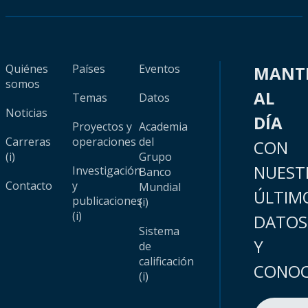
Quiénes
Países
Eventos
MANT
somos
AL
Temas
Datos
Noticias
DÍA
Proyectos y
Academia
Carreras
operaciones
del
CON
(i)
Grupo
NUEST
Investigación
Banco
Contacto
y
Mundial
ÚLTIM
publicaciones
(i)
(i)
DATOS
Sistema
Y
de
calificación
CONOC
(i)