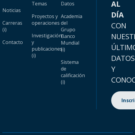
AL
Temas
Datos
Noticias
DÍA
Proyectos y
Academia
Carreras
operaciones
del
CON
(i)
Grupo
NUEST
Investigación
Banco
Contacto
y
Mundial
ÚLTIM
publicaciones
(i)
(i)
DATOS
Sistema
Y
de
calificación
CONOC
(i)
Inscr