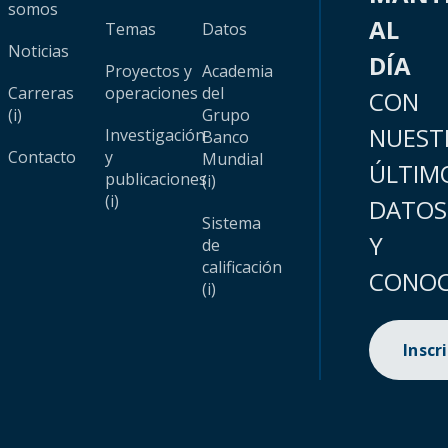
somos
AL
Temas
Datos
Noticias
DÍA
Proyectos y
Academia
Carreras
operaciones
del
CON
(i)
Grupo
NUEST
Investigación
Banco
Contacto
y
Mundial
ÚLTIM
publicaciones
(i)
(i)
DATOS
Sistema
Y
de
calificación
CONOC
(i)
Inscr