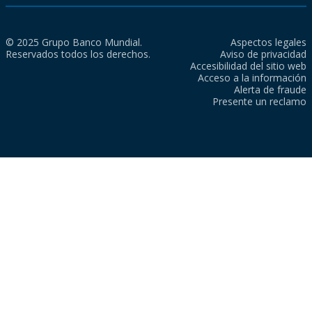
© 2025 Grupo Banco Mundial.
Aspectos legales
Reservados todos los derechos.
Aviso de privacidad
Accesibilidad del sitio web
Acceso a la información
Alerta de fraude
Presente un reclamo