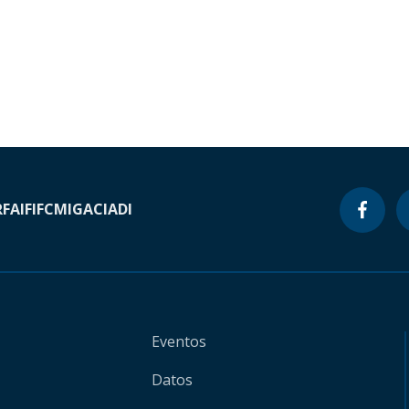
RF
AIF
IFC
MIGA
CIADI
Eventos
Datos