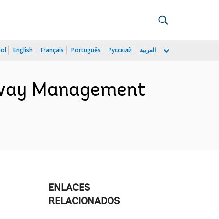
ñol
English
Français
Português
Русский
العربية
ghway Management
ENLACES
RELACIONADOS