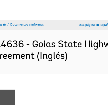
s (i)
Documentos e informes
Esta página en:
Espa
L4636 - Goias State Hi
greement (Inglés)