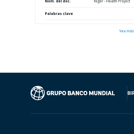
Nom. del doc.
Niger - Health Project
Palabras clave
Vea más
BI