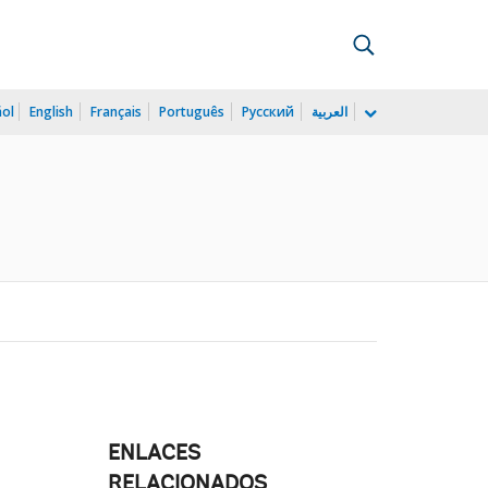
ñol
English
Français
Português
Русский
العربية
ENLACES
RELACIONADOS