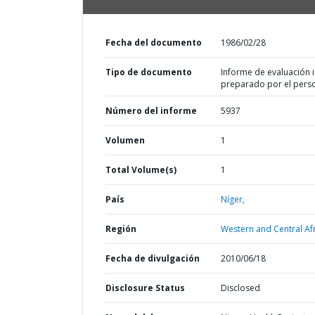
Fecha del documento
1986/02/28
Tipo de documento
Informe de evaluación in
preparado por el pers
Número del informe
5937
Volumen
1
Total Volume(s)
1
País
Níger,
Región
Western and Central Afr
Fecha de divulgación
2010/06/18
Disclosure Status
Disclosed