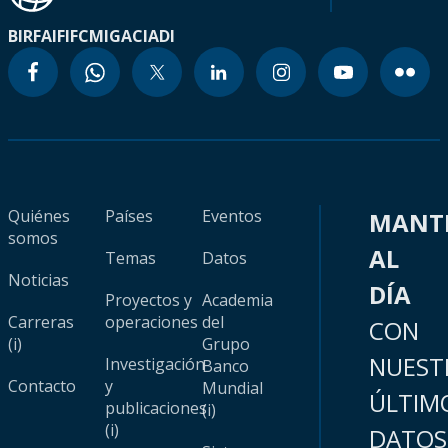
BIRF
AIF
IFC
MIGA
CIADI
Quiénes
Países
Eventos
MANT
somos
AL
Temas
Datos
Noticias
DÍA
Proyectos y
Academia
Carreras
operaciones
del
CON
(i)
Grupo
NUEST
Investigación
Banco
Contacto
y
Mundial
ÚLTIM
publicaciones
(i)
(i)
DATOS