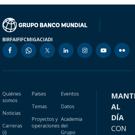
BIRF
AIF
IFC
MIGA
CIADI
Quiénes
Países
Eventos
MANT
somos
AL
Temas
Datos
Noticias
DÍA
Proyectos y
Academia
Carreras
operaciones
del
CON
(i)
Grupo