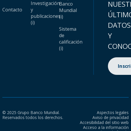
NUEST
Investigación
Banco
Contacto
y
Mundial
ÚLTIM
publicaciones
(i)
(i)
DATOS
Sistema
Y
de
calificación
CONOC
(i)
Inscr
© 2025 Grupo Banco Mundial.
Aspectos legales
Reservados todos los derechos.
Aviso de privacidad
Accesibilidad del sitio web
Acceso a la información