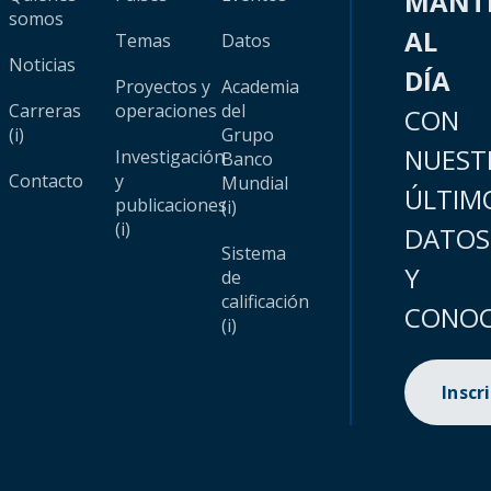
MANT
somos
AL
Temas
Datos
Noticias
DÍA
Proyectos y
Academia
Carreras
operaciones
del
CON
(i)
Grupo
NUEST
Investigación
Banco
Contacto
y
Mundial
ÚLTIM
publicaciones
(i)
(i)
DATOS
Sistema
Y
de
calificación
CONOC
(i)
Inscr