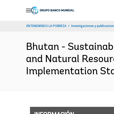
Skip
to
Main
ENTENDIENDO LA POBREZA
Investigaciones y publicacione
Navigation
Bhutan - Sustainabl
and Natural Resou
Implementation Stat