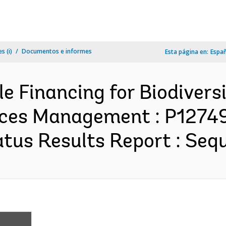
s (i)
Documentos e informes
Esta página en:
Espa
e Financing for Biodivers
rces Management : P1274
us Results Report : Sequ