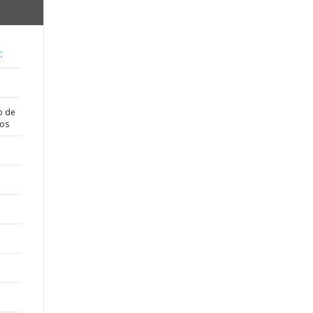
;
o de
dos