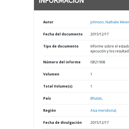
INFORMACIÓN
Autor
Johnson, Nathalie Weier
Fecha del documento
2015/12/17
Tipo de documento
Informe sobre el estad
ejecución y los resulta
Número del informe
ISR21908
Volumen
1
Total Volume(s)
1
País
Bhután,
Región
Asia meridional,
Fecha de divulgación
2015/12/17