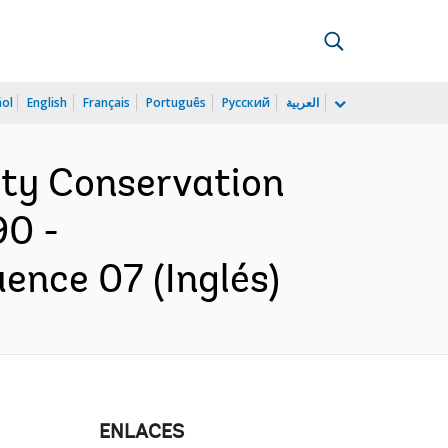
ñol
English
Français
Português
Русский
العربية
ity Conservation
90 -
ence 07 (Inglés)
ENLACES