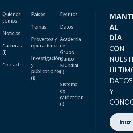
Quiénes
Países
Eventos
MANT
somos
AL
Temas
Datos
Noticias
DÍA
Proyectos y
Academia
Carreras
operaciones
del
CON
(i)
Grupo
NUEST
Investigación
Banco
Contacto
y
Mundial
ÚLTIM
publicaciones
(i)
(i)
DATOS
Sistema
Y
de
calificación
CONOC
(i)
Inscr