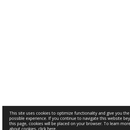
This site uses cookies to optimize functionality and give you the
possible experience. If you continue to navigate this website be
this page, cookies will be placed on your browser. To learn mor
about cookies,
click here
.