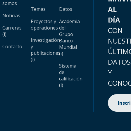
somos
AL
Temas
Datos
Noticias
DÍA
Proyectos y
Academia
Carreras
operaciones
del
CON
(i)
Grupo
NUEST
Investigación
Banco
Contacto
y
Mundial
ÚLTIM
publicaciones
(i)
(i)
DATOS
Sistema
Y
de
calificación
CONOC
(i)
Inscr