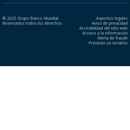
© 2025 Grupo Banco Mundial.
Aspectos legales
Reservados todos los derechos.
Aviso de privacidad
Accesibilidad del sitio web
Acceso a la información
Alerta de fraude
Presente un reclamo