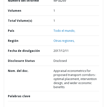
Número del informe
WPS8269
Volumen
1
Total Volume(s)
1
País
Todo el mundo,
Región
Otras regiones,
Fecha de divulgación
2017/12/11
Disclosure Status
Disclosed
Nom. del doc.
Appraisal econometrics for
proposed transport corridors :
optimal placement, intervention
design, and wider economic
benefits
Palabras clave