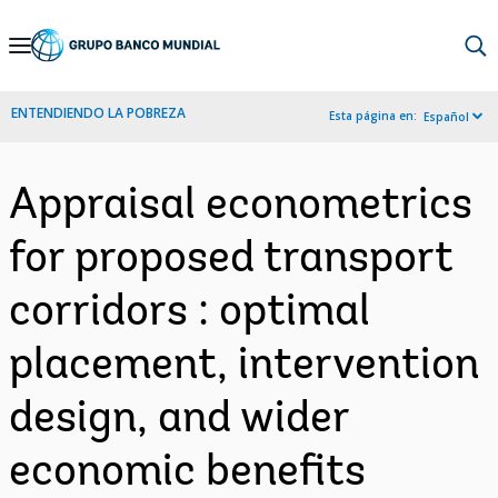
Skip
to
Main
ENTENDIENDO LA POBREZA
Esta página en:
Español
Navigation
Appraisal econometrics
for proposed transport
corridors : optimal
placement, intervention
design, and wider
economic benefits