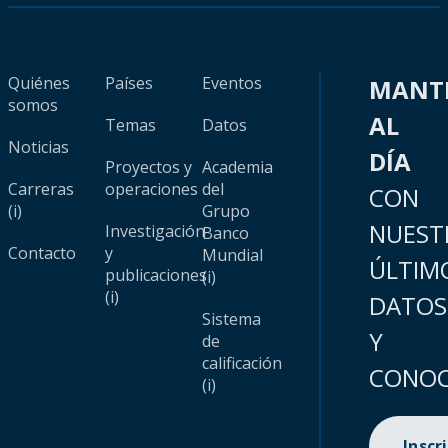
Quiénes
Países
Eventos
MANT
somos
AL
Temas
Datos
Noticias
DÍA
Proyectos y
Academia
Carreras
operaciones
del
CON
(i)
Grupo
NUEST
Investigación
Banco
Contacto
y
Mundial
ÚLTIM
publicaciones
(i)
(i)
DATOS
Sistema
Y
de
calificación
CONOC
(i)
Inscr