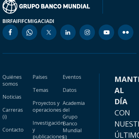
BIRF
AIF
IFC
MIGA
CIADI
Quiénes
Países
Eventos
MANT
somos
AL
Temas
Datos
Noticias
DÍA
Proyectos y
Academia
Carreras
operaciones
del
CON
(i)
Grupo
NUEST
Investigación
Banco
Contacto
y
Mundial
ÚLTIM
publicaciones
(i)