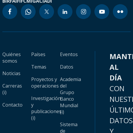
BIRF
AIF
IFC
MIGA
CIADI
Quiénes
Países
Eventos
MANT
somos
AL
Temas
Datos
Noticias
DÍA
Proyectos y
Academia
Carreras
operaciones
del
CON
(i)
Grupo
NUEST
Investigación
Banco
Contacto
y
Mundial
ÚLTIM
publicaciones
(i)
(i)
DATOS
Sistema
Y
de