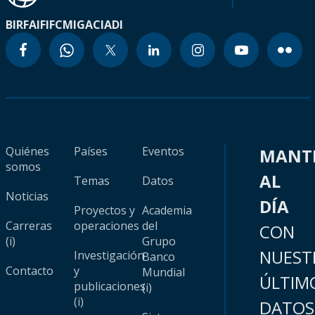
BIRF
AIF
IFC
MIGA
CIADI
Quiénes
Países
Eventos
MANT
somos
AL
Temas
Datos
Noticias
DÍA
Proyectos y
Academia
Carreras
operaciones
del
CON
(i)
Grupo
NUEST
Investigación
Banco
Contacto
y
Mundial
ÚLTIM
publicaciones
(i)
(i)
DATOS