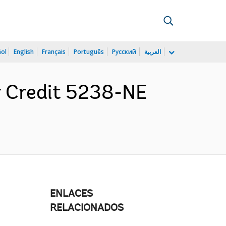
ñol
English
Français
Português
Русский
العربية
r Credit 5238-NE
ENLACES
RELACIONADOS