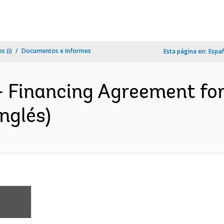
s (i)
Documentos e informes
Esta página en:
Espa
- Financing Agreement fo
nglés)