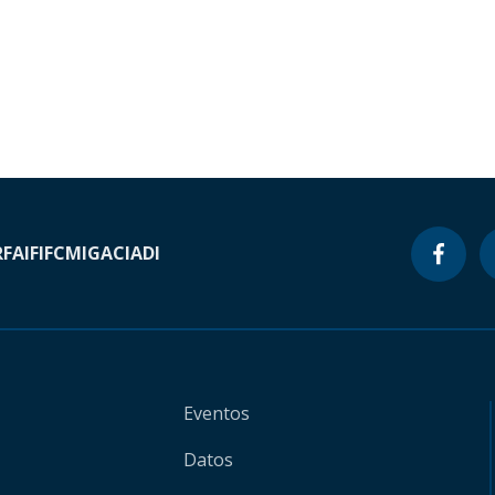
RF
AIF
IFC
MIGA
CIADI
Eventos
Datos