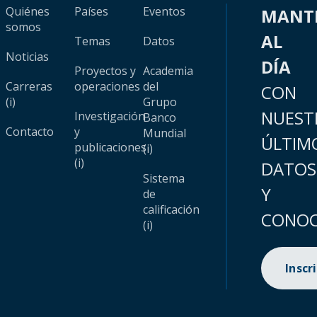
Quiénes
Países
Eventos
MANT
somos
AL
Temas
Datos
Noticias
DÍA
Proyectos y
Academia
Carreras
operaciones
del
CON
(i)
Grupo
NUEST
Investigación
Banco
Contacto
y
Mundial
ÚLTIM
publicaciones
(i)
(i)
DATOS
Sistema
Y
de
calificación
CONOC
(i)
Inscr