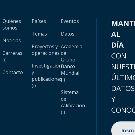
Quiénes
Países
Eventos
MANT
somos
AL
Temas
Datos
Noticias
DÍA
Proyectos y
Academia
Carreras
operaciones
del
CON
(i)
Grupo
NUEST
Investigación
Banco
Contacto
y
Mundial
ÚLTIM
publicaciones
(i)
(i)
DATOS
Sistema
Y
de
calificación
CONOC
(i)
Inscr