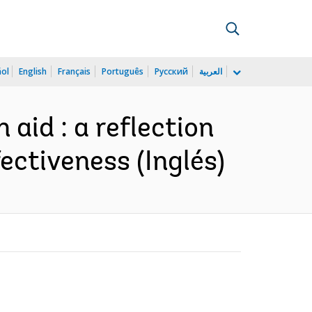
ñol
English
Français
Português
Русский
العربية
 aid : a reflection
fectiveness (Inglés)