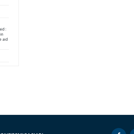
id :
in
e aid