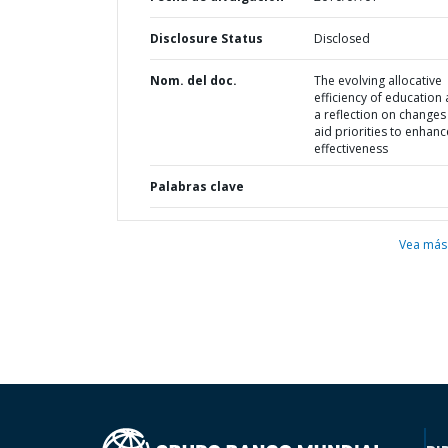
Disclosure Status
Disclosed
Nom. del doc.
The evolving allocative
efficiency of education a
a reflection on changes 
aid priorities to enhanc
effectiveness
Palabras clave
Vea más