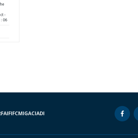
the
ct -
: 06
RF
AIF
IFC
MIGA
CIADI