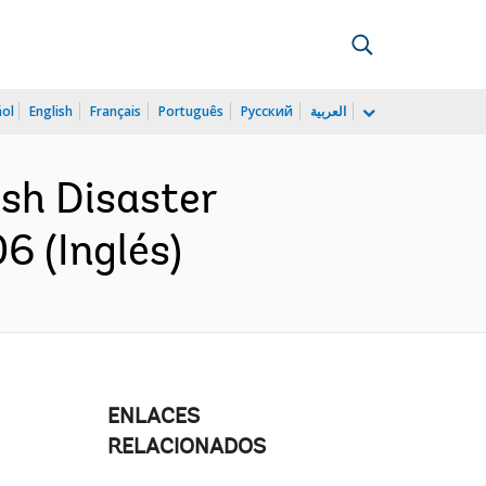
ñol
English
Français
Português
Русский
العربية
esh Disaster
6 (Inglés)
ENLACES
RELACIONADOS