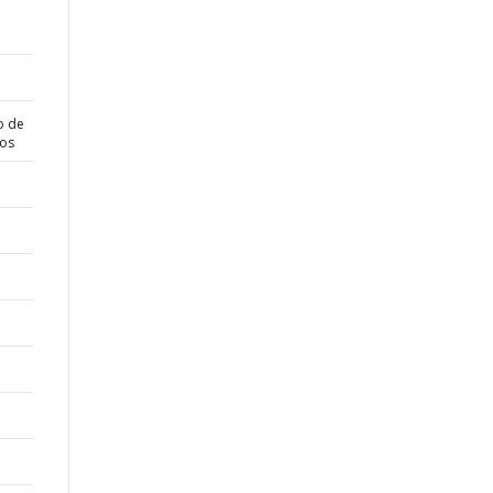
o de
dos