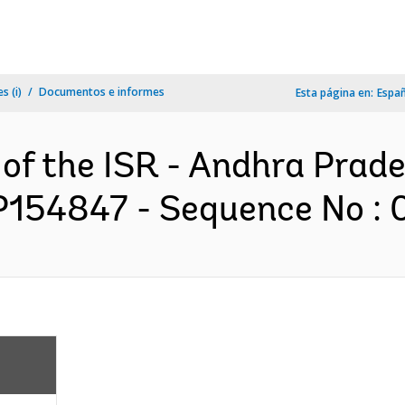
s (i)
Documentos e informes
Esta página en:
Espa
 of the ISR - Andhra Prad
P154847 - Sequence No : 0