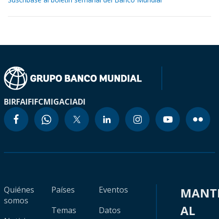
BIRF
AIF
IFC
MIGA
CIADI
Quiénes
Países
Eventos
MANT
somos
AL
Temas
Datos