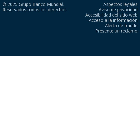
© 2025 Grupo Banco Mundial.
Aspectos legales
Reservados todos los derechos.
Aviso de privacidad
Accesibilidad del sitio web
Acceso a la información
Alerta de fraude
Presente un reclamo