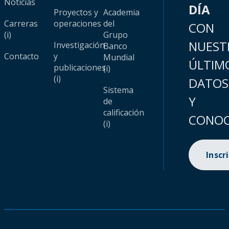
Noticias
DÍA
Proyectos y
Academia
Carreras
operaciones
del
CON
(i)
Grupo
NUEST
Investigación
Banco
Contacto
y
Mundial
ÚLTIM
publicaciones
(i)
(i)
DATOS
Sistema
Y
de
calificación
CONOC
(i)
Inscr