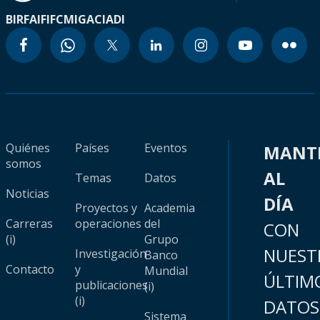
BIRF
AIF
IFC
MIGA
CIADI
Quiénes
Países
Eventos
MANT
somos
AL
Temas
Datos
Noticias
DÍA
Proyectos y
Academia
Carreras
operaciones
del
CON
(i)
Grupo
NUEST
Investigación
Banco
Contacto
y
Mundial
ÚLTIM
publicaciones
(i)
(i)
DATOS
Sistema