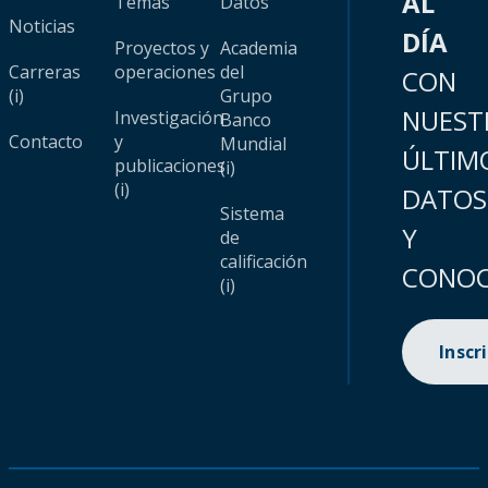
AL
Temas
Datos
Noticias
DÍA
Proyectos y
Academia
Carreras
operaciones
del
CON
(i)
Grupo
NUEST
Investigación
Banco
Contacto
y
Mundial
ÚLTIM
publicaciones
(i)
(i)
DATOS
Sistema
Y
de
calificación
CONOC
(i)
Inscr