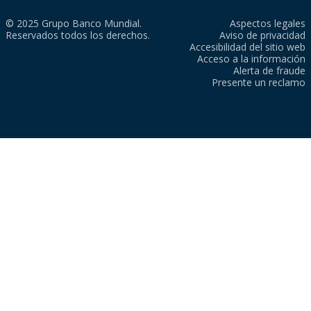
© 2025 Grupo Banco Mundial.
Aspectos legales
Reservados todos los derechos.
Aviso de privacidad
Accesibilidad del sitio web
Acceso a la información
Alerta de fraude
Presente un reclamo