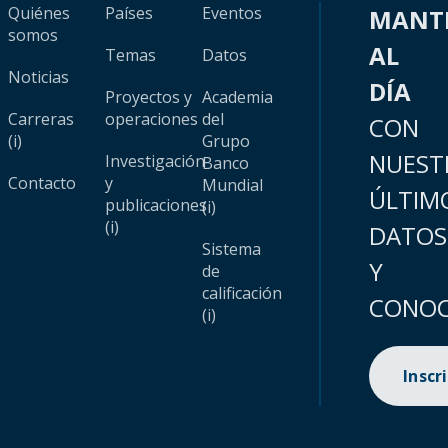
Quiénes
Países
Eventos
MANT
somos
AL
Temas
Datos
Noticias
DÍA
Proyectos y
Academia
Carreras
operaciones
del
CON
(i)
Grupo
NUEST
Investigación
Banco
Contacto
y
Mundial
ÚLTIM
publicaciones
(i)
(i)
DATOS
Sistema
Y
de
calificación
CONOC
(i)
Inscr