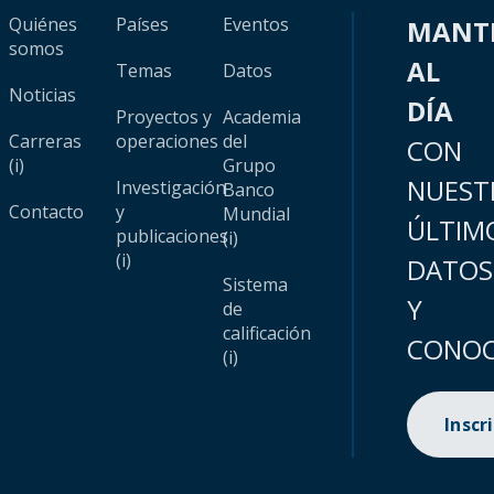
Quiénes
Países
Eventos
MANT
somos
AL
Temas
Datos
Noticias
DÍA
Proyectos y
Academia
Carreras
operaciones
del
CON
(i)
Grupo
NUEST
Investigación
Banco
Contacto
y
Mundial
ÚLTIM
publicaciones
(i)
(i)
DATOS
Sistema
Y
de
calificación
CONOC
(i)
Inscr