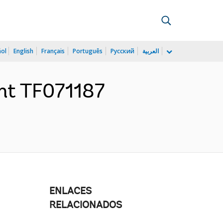
ñol
English
Français
Português
Русский
العربية
ant TF071187
ENLACES
RELACIONADOS