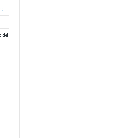
.;
o del
ent