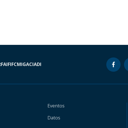
RF
AIF
IFC
MIGA
CIADI
Eventos
Datos