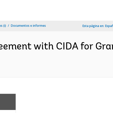
s (i)
Documentos e informes
Esta página en:
Espa
eement with CIDA for Gr