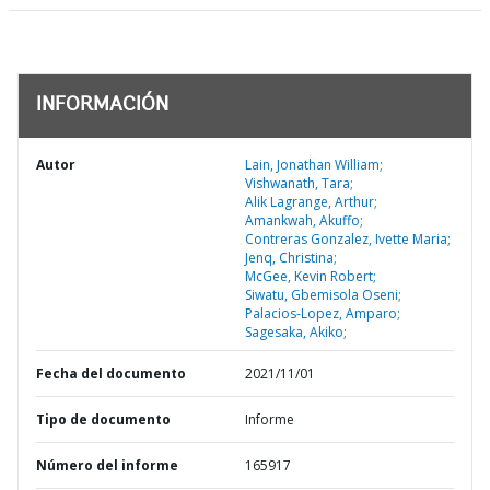
INFORMACIÓN
Autor
Lain, Jonathan William;
Vishwanath, Tara;
Alik Lagrange, Arthur;
Amankwah, Akuffo;
Contreras Gonzalez, Ivette Maria;
Jenq, Christina;
McGee, Kevin Robert;
Siwatu, Gbemisola Oseni;
Palacios-Lopez, Amparo;
Sagesaka, Akiko;
Fecha del documento
2021/11/01
Tipo de documento
Informe
Número del informe
165917