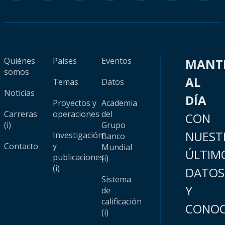
Quiénes
Países
Eventos
MANT
somos
AL
Temas
Datos
Noticias
DÍA
Proyectos y
Academia
Carreras
operaciones
del
CON
(i)
Grupo
NUEST
Investigación
Banco
Contacto
y
Mundial
ÚLTIM
publicaciones
(i)
(i)
DATOS
Sistema
Y
de
calificación
CONOC
(i)