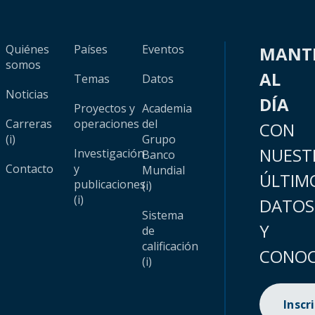
Quiénes
Países
Eventos
MANT
somos
AL
Temas
Datos
Noticias
DÍA
Proyectos y
Academia
Carreras
operaciones
del
CON
(i)
Grupo
NUEST
Investigación
Banco
Contacto
y
Mundial
ÚLTIM
publicaciones
(i)
(i)
DATOS
Sistema
Y
de
calificación
CONOC
(i)
Inscr