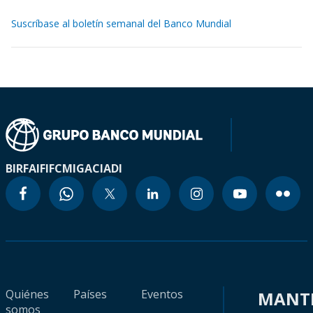
Suscríbase al boletín semanal del Banco Mundial
BIRF
AIF
IFC
MIGA
CIADI
Quiénes
Países
Eventos
MANT
somos