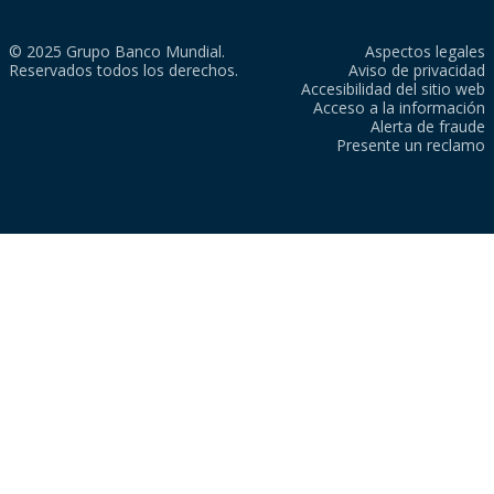
© 2025 Grupo Banco Mundial.
Aspectos legales
Reservados todos los derechos.
Aviso de privacidad
Accesibilidad del sitio web
Acceso a la información
Alerta de fraude
Presente un reclamo