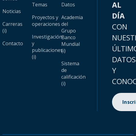
AL
Temas
Datos
Noticias
DÍA
Proyectos y
Academia
Carreras
operaciones
del
CON
(i)
Grupo
NUEST
Investigación
Banco
Contacto
y
Mundial
ÚLTIM
publicaciones
(i)
(i)
DATOS
Sistema
Y
de
calificación
CONOC
(i)
Inscr