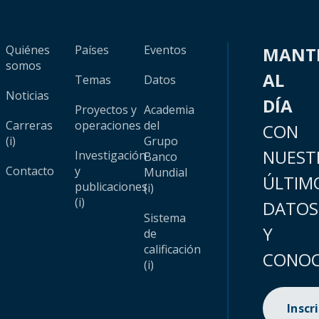
Quiénes
Países
Eventos
MANT
somos
AL
Temas
Datos
Noticias
DÍA
Proyectos y
Academia
Carreras
operaciones
del
CON
(i)
Grupo
NUEST
Investigación
Banco
Contacto
y
Mundial
ÚLTIM
publicaciones
(i)
(i)
DATOS
Sistema
Y
de
calificación
CONOC
(i)
Inscr