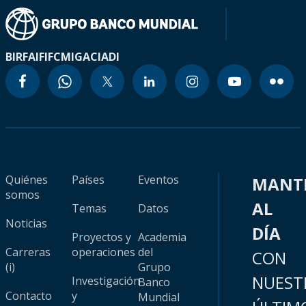
BIRF
AIF
IFC
MIGA
CIADI
Quiénes
Países
Eventos
MANT
somos
AL
Temas
Datos
Noticias
DÍA
Proyectos y
Academia
Carreras
operaciones
del
CON
(i)
Grupo
NUEST
Investigación
Banco
Contacto
y
Mundial