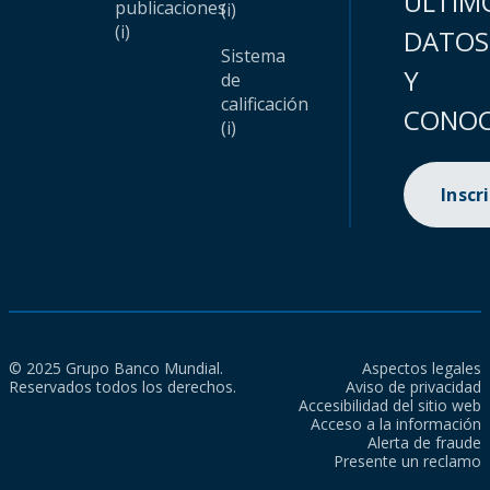
ÚLTIM
publicaciones
(i)
(i)
DATOS
Sistema
Y
de
calificación
CONOC
(i)
Inscr
© 2025 Grupo Banco Mundial.
Aspectos legales
Reservados todos los derechos.
Aviso de privacidad
Accesibilidad del sitio web
Acceso a la información
Alerta de fraude
Presente un reclamo