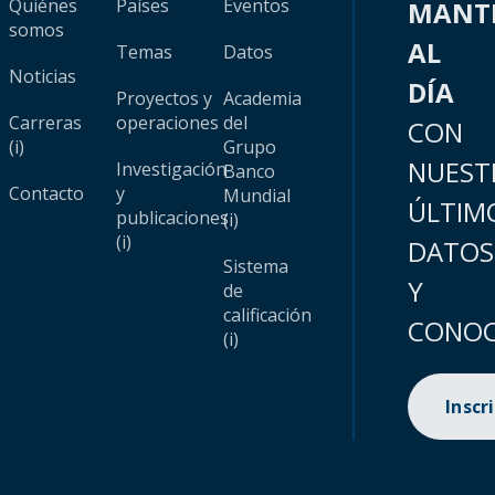
Quiénes
Países
Eventos
MANT
somos
AL
Temas
Datos
Noticias
DÍA
Proyectos y
Academia
Carreras
operaciones
del
CON
(i)
Grupo
NUEST
Investigación
Banco
Contacto
y
Mundial
ÚLTIM
publicaciones
(i)
(i)
DATOS
Sistema
Y
de
calificación
CONOC
(i)
Inscr