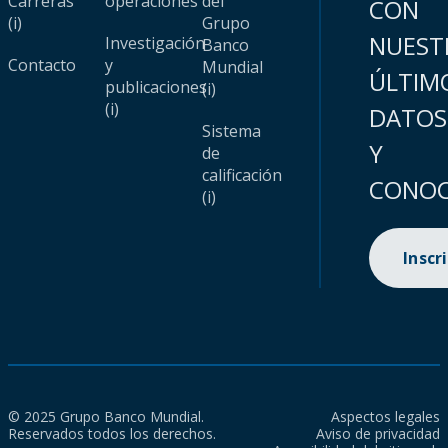
Carreras
operaciones
del
CON
(i)
Grupo
NUEST
Investigación
Banco
Contacto
y
Mundial
ÚLTIM
publicaciones
(i)
(i)
DATOS
Sistema
Y
de
calificación
CONOC
(i)
Inscr
© 2025 Grupo Banco Mundial.
Aspectos legales
Reservados todos los derechos.
Aviso de privacidad