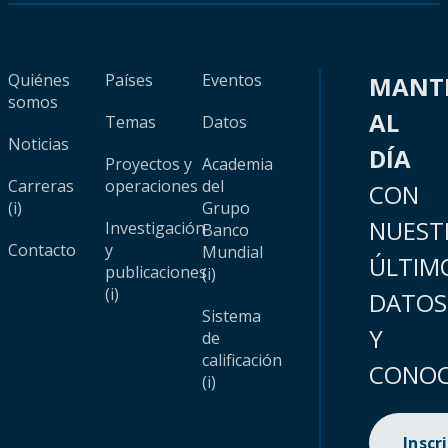
Quiénes
Países
Eventos
MANT
somos
AL
Temas
Datos
Noticias
DÍA
Proyectos y
Academia
Carreras
operaciones
del
CON
(i)
Grupo
NUEST
Investigación
Banco
Contacto
y
Mundial
ÚLTIM
publicaciones
(i)
(i)
DATOS
Sistema
Y
de
calificación
CONOC
(i)
Inscr