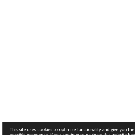
This site uses cookies to optimize functionality and give you the
possible experience. If you continue to navigate this website be