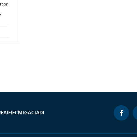
ation
y
RF
AIF
IFC
MIGA
CIADI