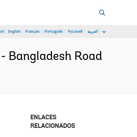
ñol
English
Français
Português
Русский
العربية
 - Bangladesh Road
ENLACES
RELACIONADOS