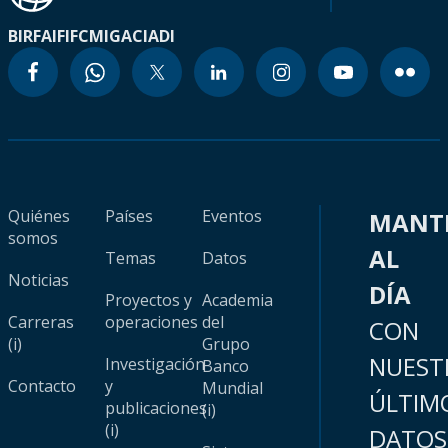
BIRF
AIF
IFC
MIGA
CIADI
Quiénes
Países
Eventos
MANT
somos
AL
Temas
Datos
Noticias
DÍA
Proyectos y
Academia
Carreras
operaciones
del
CON
(i)
Grupo
NUEST
Investigación
Banco
Contacto
y
Mundial
ÚLTIM
publicaciones
(i)
(i)
DATOS