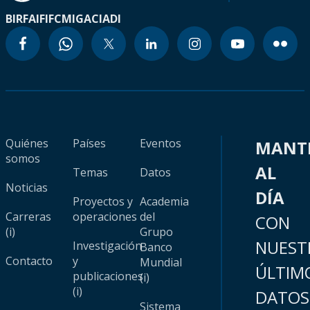
BIRF
AIF
IFC
MIGA
CIADI
Quiénes
Países
Eventos
MANT
somos
AL
Temas
Datos
Noticias
DÍA
Proyectos y
Academia
Carreras
operaciones
del
CON
(i)
Grupo
NUEST
Investigación
Banco
Contacto
y
Mundial
ÚLTIM
publicaciones
(i)
(i)
DATOS
Sistema