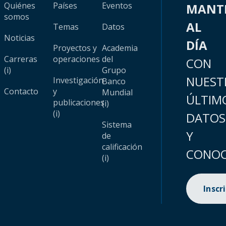
Quiénes
Países
Eventos
MANT
somos
AL
Temas
Datos
Noticias
DÍA
Proyectos y
Academia
Carreras
operaciones
del
CON
(i)
Grupo
NUEST
Investigación
Banco
Contacto
y
Mundial
ÚLTIM
publicaciones
(i)
(i)
DATOS
Sistema
Y
de
calificación
CONOC
(i)
Inscr