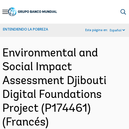
Skip
to
Main
ENTENDIENDO LA POBREZA
Esta página en:
Español
Navigation
Environmental and
Social Impact
Assessment Djibouti
Digital Foundations
Project (P174461)
(Francés)