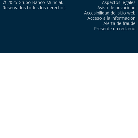
© 2025 Grupo Banco Mundial.
Aspectos legales
Reservados todos los derechos.
Aviso de privacidad
Accesibilidad del sitio web
Acceso a la información
Alerta de fraude
Presente un reclamo