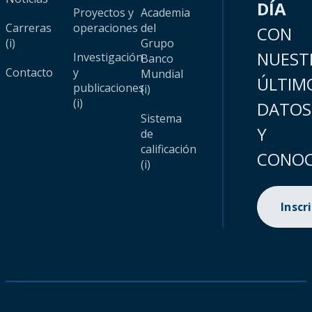
DÍA
Proyectos y
Academia
Carreras
operaciones
del
CON
(i)
Grupo
NUEST
Investigación
Banco
Contacto
y
Mundial
ÚLTIM
publicaciones
(i)
(i)
DATOS
Sistema
Y
de
calificación
CONOC
(i)
Inscr