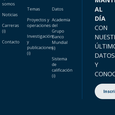
somos
AL
Temas
Datos
Noticias
DÍA
Proyectos y
Academia
Carreras
operaciones
del
CON
(i)
Grupo
NUEST
Investigación
Banco
Contacto
y
Mundial
ÚLTIM
publicaciones
(i)
(i)
DATOS
Sistema
Y
de
calificación
CONOC
(i)
Inscr