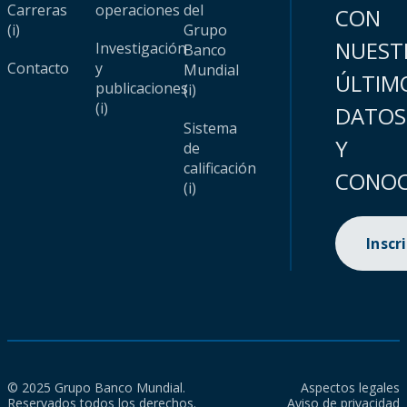
Carreras
operaciones
del
CON
(i)
Grupo
NUEST
Investigación
Banco
Contacto
y
Mundial
ÚLTIM
publicaciones
(i)
(i)
DATOS
Sistema
Y
de
calificación
CONOC
(i)
Inscr
© 2025 Grupo Banco Mundial.
Aspectos legales
Reservados todos los derechos.
Aviso de privacidad