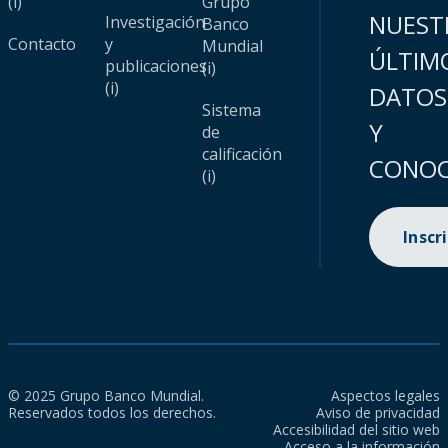
(i)
Grupo
NUEST
Investigación
Banco
Contacto
y
Mundial
ÚLTIM
publicaciones
(i)
(i)
DATOS
Sistema
Y
de
calificación
CONOC
(i)
Inscr
© 2025 Grupo Banco Mundial.
Aspectos legales
Reservados todos los derechos.
Aviso de privacidad
Accesibilidad del sitio web
Acceso a la información