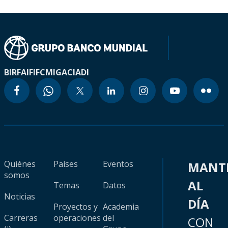
BIRF
AIF
IFC
MIGA
CIADI
Quiénes
Países
Eventos
MANT
somos
AL
Temas
Datos
Noticias
DÍA
Proyectos y
Academia
Carreras
operaciones
del
CON